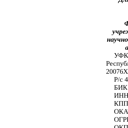
Ф
учре
научно
УФК
Респу
20076Х
Р/с 
БИК
ИНН
КПП
ОКА
ОГР
ОКП