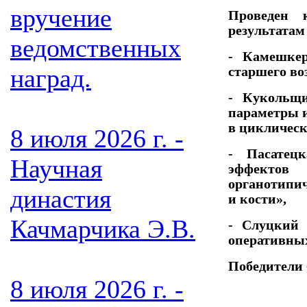
вручение
Проведен 
результатам
ведомственных
- Камешкер
наград.
старшего во
- Кукольщ
параметры и
в циклическ
8 июля 2026 г. -
- Пасатец
Научная
эффекто
органотипич
династия
и кости»,
Качмарчика Э.В.
- Слуцкий 
оперативных
Победители
8 июля 2026 г. -