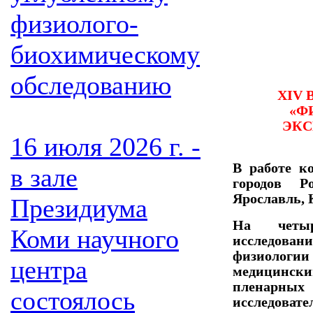
физиолого-
биохимическому
обследованию
XIV 
«Ф
ЭКС
16 июля 2026 г. -
В работе к
в зале
городов Ро
Ярославль, 
Президиума
На четыр
Коми научного
исследова
физиологии
центра
медицински
пленарны
состоялось
исследовате