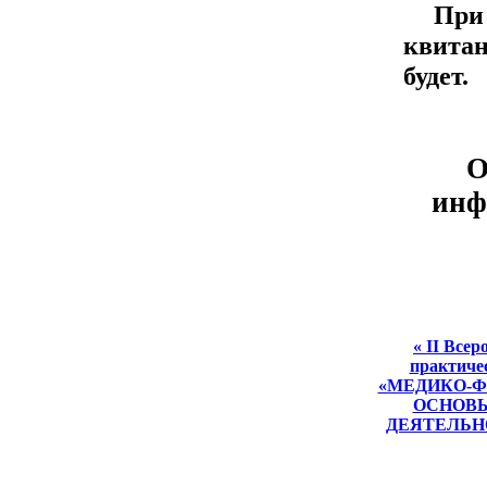
При
квитан
будет.
О
инф
« II Всер
практиче
«МЕДИКО-
ОСНОВ
ДЕЯТЕЛЬН