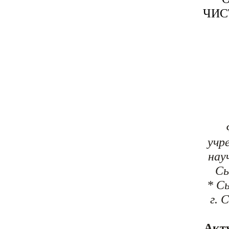
ЧИС
учр
нау
Сы
* С
г. 
Ак