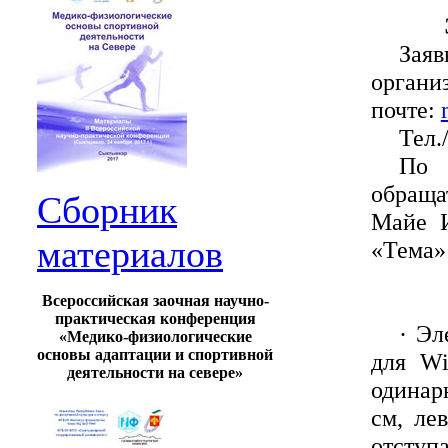
Заяв
органи
почте:
Тел.
По 
обраща
Сборник
Майе 
материалов
«Тема»
Всероссийская заочная научно-
практическая конференция
·
Эл
«Медико-физиологические
основы адаптации и спортивной
для Wi
деятельности на севере»
одинар
см, ле
отступ