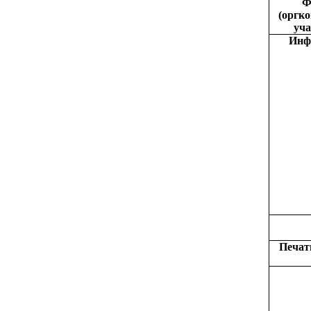
Ф
(оргк
уча
Инф
Печат