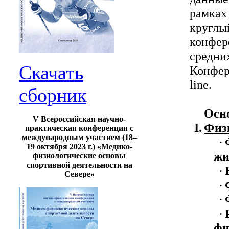
рамка
круглы
конфер
средн
Скачать
Конфер
line.
сборник
Осн
V Всероссийская научно-
I.
Физ
практическая конференция с
международным участием (18–
·
19 октября 2023 г.) «Медико-
жи
физиологические основы
спортивной деятельности на
·
Севере»
·
·
·
фи