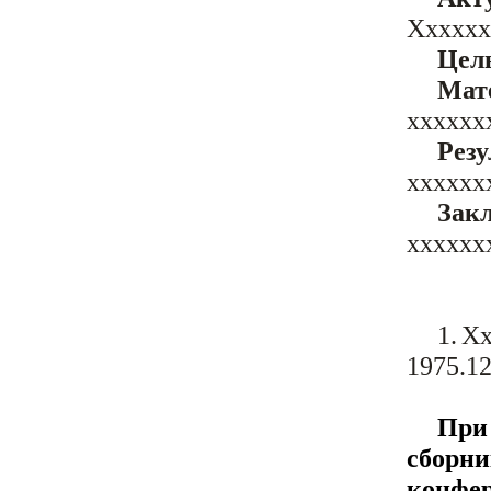
Хххххх
Цел
Мат
хххххх
Рез
хххххх
Зак
хххххх
1.
Хх
1975.12
При
сборн
конфе