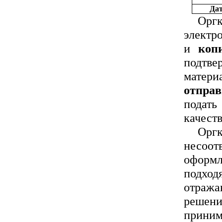
Дат
Орг
электр
и
коп
подтве
матер
отправ
подат
качеств
Оргк
несоо
оформ
подхо
отража
решен
приним