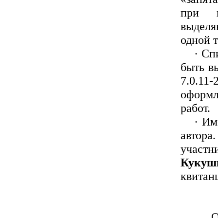
при п
выдел
одной 
·
Сп
быть в
7.0.11-
оформл
работ.
·
Им
автор
участн
Куку
квитанц