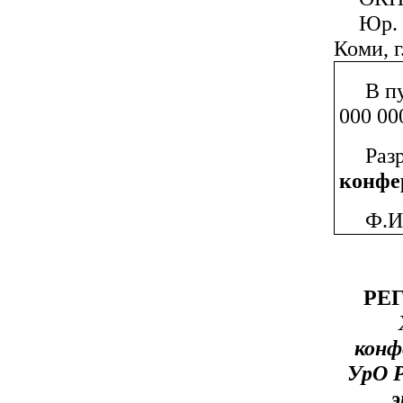
Юр. 
Коми, г
В п
000 00
Ра
конфе
Ф.И
РЕ
конф
УрО Р
э