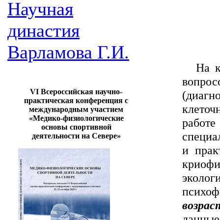
Научная
династия
Варламова Г.И.
На к
вопрос
VI Всероссийская научно-
(диагн
практическая конференция с
клеточ
международным участием
«Медико-физиологические
работ
основы спортивной
специа
деятельности на Севере»
и прак
криоф
эколог
психоф
возра
данные