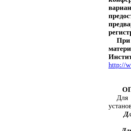
вари
пред
пред
регист
При
матер
Инст
http://
О
Для
установ
Дл
Дл