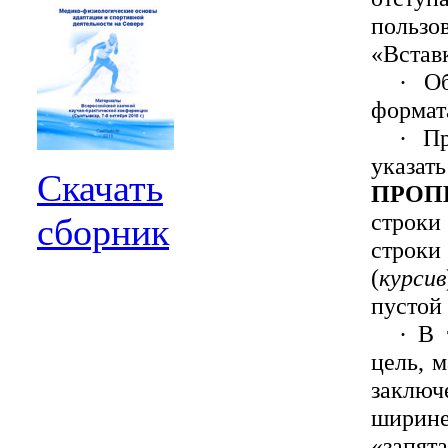
пользо
«Встав
·
О
формат
·
П
указат
Скачать
ПРО
строки
сборник
строк
(
курсив
пустой 
·
В 
цель, 
заключ
ширин
«запят