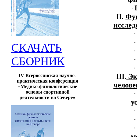
·
II
.
Фу
исслед
·
·
СКАЧАТЬ
·
СБОРНИК
·
·
III
.
Эк
IV Всероссийская научно-
практическая конференция
челове
«Медико-физиологические
основы спортивной
·
деятельности на Севере»
у
·
·
·
м