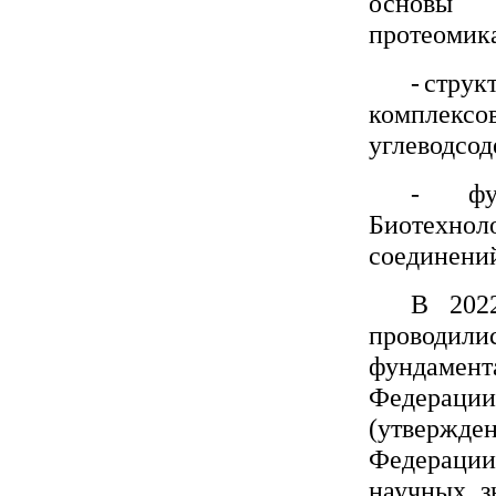
основы 
протеомик
-
струк
комплексо
углеводсо
-
ф
Биотехно
соединений
В 202
проводи
фундамент
Федерации
(утвержде
Федерации
научных з