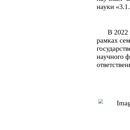
науки «3.1
В 20
22
рамках
се
государств
научного 
ответстве