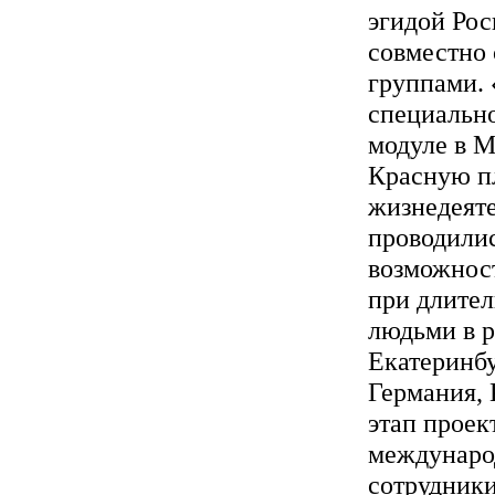
эгидой Рос
совместно
группами. 
специальн
модуле в 
Красную пл
жизнедеят
проводили
возможност
при длите
людьми в р
Екатеринбу
Германия, 
этап проек
междунаро
сотрудники