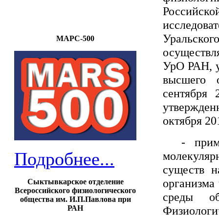
Российс
исследов
Уральско
МАРС-500
осуществл
УрО РАН, 
высшего 
сентября 
утвержде
октября 20
-
при
Подробнее...
молекуля
существ н
организма
Сыктывкарское отделение
Всероссийского физиологического
среды об
общества им. И.П.Павлова при
РАН
Физиологи