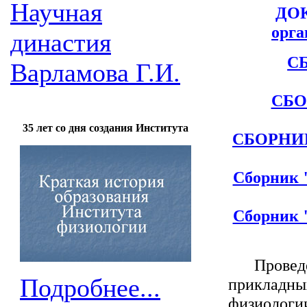
Научная
ДО
орга
династия
С
Варламова Г.И.
СБО
35 лет со дня создания Института
СБОРНИ
Сборник 
Сборник 
Прове
Подробнее...
приклад
физиологи