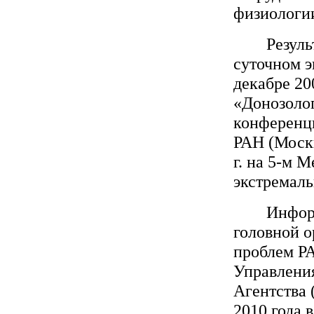
физиологии
Резуль
суточном 
декабре 20
«Донозолог
конференц
РАН (Москв
г. на 5-м 
экстремаль
Инфор
головной о
проблем Р
Управлени
Агентства 
2010 года 