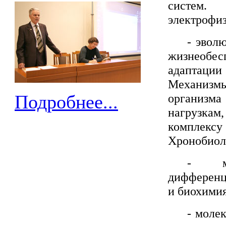
систем.
электрофи
-
эволю
жизнеобе
адаптации
Механизм
Подробнее...
организм
нагрузкам
комплекс
Хронобиоло
-
дифференц
и биохими
-
молек