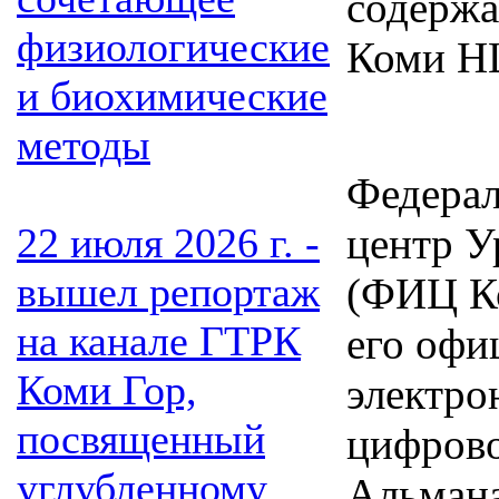
содерж
физиологические
Коми Н
и биохимические
методы
Федерал
22 июля 2026 г. -
центр У
вышел репортаж
(ФИЦ Ко
на канале ГТРК
его офи
Коми Гор,
электро
посвященный
цифрово
углубленному
Альмана