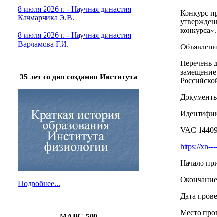
8 июля 2026 г. - Научная династия
Конкурс пр
Качмарчика Э.В.
утвержден
конкурса».
8 июля 2026 г. - Научная династия
Варламова Г.И.
Объявлени
Перечень д
замещение
35 лет со дня создания Института
Российско
Документы 
Идентифик
VAC
1440
https
://
xn
---
Начало при
Окончание 
Подробнее...
Дата прове
Место про
МАРС-500