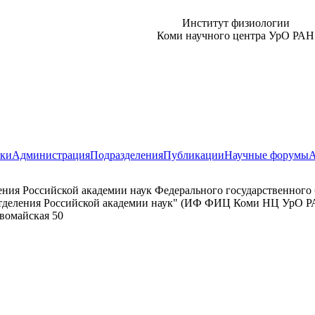
Институт физиологии
Коми научного центра УрО РАН
тки
Администрация
Подразделения
Публикации
Научные форумы
А
ения Российской академии наук Федерального государственног
 отделения Российской академии наук" (ИФ ФИЦ Коми НЦ УрО Р
рвомайская 50