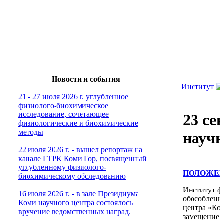
Новости и события
Институт
21 - 27 июля 2026 г. углубленное
физиолого-биохимическое
исследование, сочетающее
23 с
физиологические и биохимические
методы
науч
22 июля 2026 г. - вышел репортаж на
канале ГТРК Коми Гор, посвященный
углубленному физиолого-
ПОЛОЖЕ
биохимическому обследованию
Институт 
16 июля 2026 г. - в зале Президиума
обособлен
Коми научного центра состоялось
центра «К
вручение ведомственных наград.
замещение