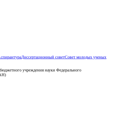
спирантура
Диссертационный совет
Совет молодых ученых
о бюджетного учреждения науки Федерального
АН)