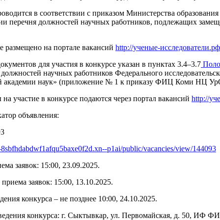
оводится в соответствии с приказом Министерства образования
ии перечня должностей научных работников, подлежащих замеще
е размещено на портале вакансий
http://ученые-исследователи.рф
окументов для участия в конкурсе указан в пунктах 3.4–3.7
Поло
 должностей научных работников Федерального исследовательск
й академии наук» (приложение № 1 к приказу ФИЦ Коми НЦ УрО
на участие в конкурсе подаются через портал вакансий
http://у
атор объявления:
93
-8
sbfhdabdwf
1
afqu
5
baxe
0
f
2
d
.
xn
--
p
1
ai
/
public
/
vacancies
/
view
/144093
ема заявок: 15:00, 23.09.2025.
приема заявок: 15:00, 13.10.2025.
дения конкурса – не позднее 10:00, 24.10.2025.
ведения конкурса: г. Сыктывкар, ул. Первомайская, д. 50, ИФ